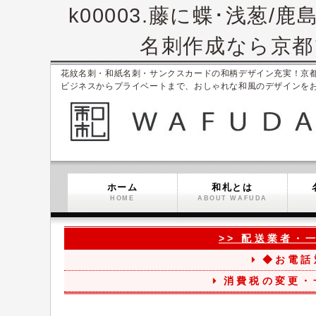
k00003.藤に蝶･浅葱
名刺作成なら京都ブ
花紋名刺・和紙名刺・サンクスカードの和柄デザイン充実！京都ブラン
ビジネスからプライベートまで、おしゃれな和風のデザインを
ホーム
和札とは
HOME
ABOUT WAFUDA
>> 配送業者・
◆お電話
消費税の変更・