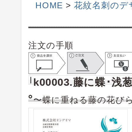
HOME
>
花紋名刺のデ
注文の手順
k00003.藤に蝶･
〜蝶に重ねる藤の花び