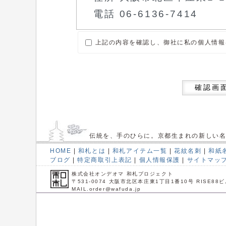
上記の内容を確認し、御社に私の個人情報
確認画
伝統を、手のひらに。京都生まれの新しい
HOME
|
和札とは
|
和札アイテム一覧
|
花紋名刺
|
和紙
ブログ
|
特定商取引上表記
|
個人情報保護
|
サイトマッ
株式会社オンデオマ 和札プロジェクト
〒531-0074 大阪市北区本庄東1丁目1番10号 RISE88ビ
MAIL.order@wafuda.jp