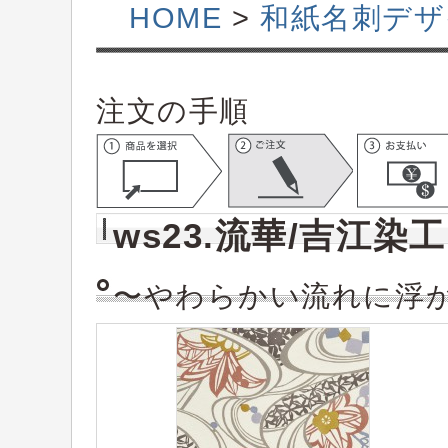
HOME
>
和紙名刺デザ
注文の手順
ws23.流華/吉江染工
〜やわらかい流れに浮