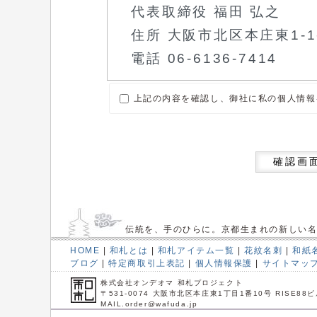
上記の内容を確認し、御社に私の個人情報
確認画
伝統を、手のひらに。京都生まれの新しい
HOME
|
和札とは
|
和札アイテム一覧
|
花紋名刺
|
和紙
ブログ
|
特定商取引上表記
|
個人情報保護
|
サイトマッ
株式会社オンデオマ 和札プロジェクト
〒531-0074 大阪市北区本庄東1丁目1番10号 RISE88ビ
MAIL.order@wafuda.jp