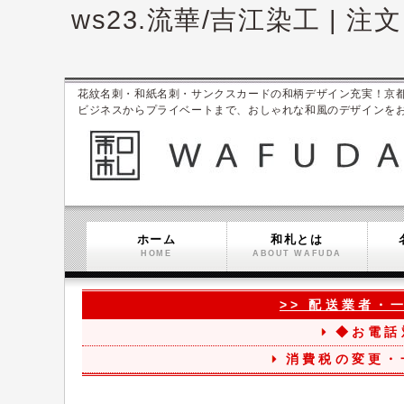
ws23.流華/吉江染工 | 
花紋名刺・和紙名刺・サンクスカードの和柄デザイン充実！京都ブラン
ビジネスからプライベートまで、おしゃれな和風のデザインを
ホーム
和札とは
HOME
ABOUT WAFUDA
>> 配送業者・
◆お電話
消費税の変更・