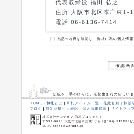
上記の内容を確認し、御社に私の個人情報
確認画
伝統を、手のひらに。京都生まれの新しい
HOME
|
和札とは
|
和札アイテム一覧
|
花紋名刺
|
和紙
ブログ
|
特定商取引上表記
|
個人情報保護
|
サイトマッ
株式会社オンデオマ 和札プロジェクト
〒531-0074 大阪市北区本庄東1丁目1番10号 RISE88ビ
MAIL.order@wafuda.jp