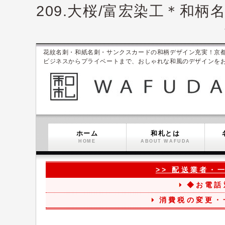
209.大桜/富宏染工＊和
花紋名刺・和紙名刺・サンクスカードの和柄デザイン充実！京都ブラン
ビジネスからプライベートまで、おしゃれな和風のデザインを
ホーム
和札とは
HOME
ABOUT WAFUDA
>> 配送業者・
◆お電話
消費税の変更・