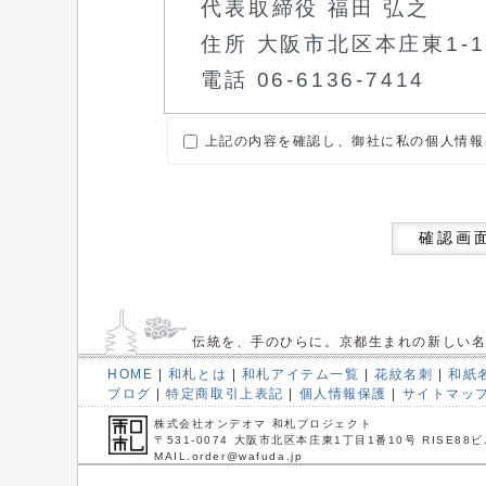
上記の内容を確認し、御社に私の個人情報
確認画
伝統を、手のひらに。京都生まれの新しい
HOME
|
和札とは
|
和札アイテム一覧
|
花紋名刺
|
和紙
ブログ
|
特定商取引上表記
|
個人情報保護
|
サイトマッ
株式会社オンデオマ 和札プロジェクト
〒531-0074 大阪市北区本庄東1丁目1番10号 RISE88ビ
MAIL.order@wafuda.jp