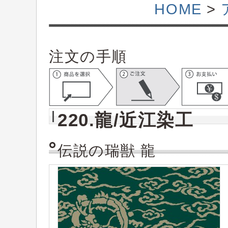
HOME
>
注文の手順
220.龍/近江染工
伝説の瑞獣 龍