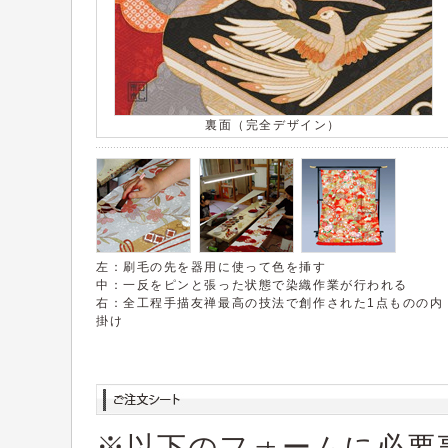
裏面（完全デザイン）
左：刷毛の先を器用に使って色を挿す
中：一反をピンと張った状態で染織作業が行われる
右：全工程手描友禅最高の技法で創作された1点ものの内
掛け
※以下のフォームに必要