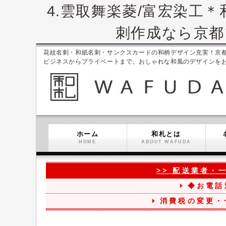
4.雲取舞楽菱/富宏染工
刺作成なら京都ブ
花紋名刺・和紙名刺・サンクスカードの和柄デザイン充実！京都ブラン
ビジネスからプライベートまで、おしゃれな和風のデザインを
ホーム
和札とは
HOME
ABOUT WAFUDA
>> 配送業者・
◆お電話
消費税の変更・