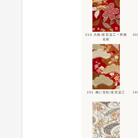
210.大桜/富宏染工＊和柄
2
名刺
201.梅に笠松/富宏染工
1