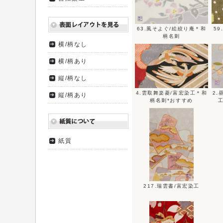
63.風そよぐ/絵絞り庵＊和
5
柄名刺
横/柄なし
横/柄あり
縦/柄なし
4.雲取舞楽菱/富宏染工＊和
2.
縦/柄あり
柄名刺*おすすめ
紙質
217.瑞雲書/富宏染工