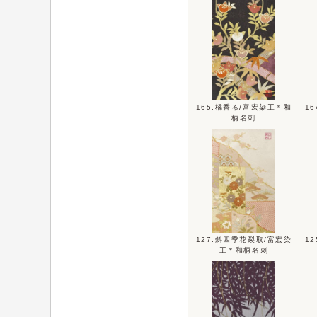
165.橘香る/富宏染工＊和
1
柄名刺
127.斜四季花裂取/富宏染
1
工＊和柄名刺