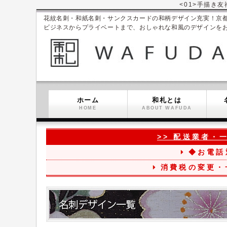
<01>手描き友
花紋名刺・和紙名刺・サンクスカードの和柄デザイン充実！京都ブラン
ビジネスからプライベートまで、おしゃれな和風のデザインを
ホーム
和札とは
HOME
ABOUT WAFUDA
>> 配送業者・
◆お電話
消費税の変更・