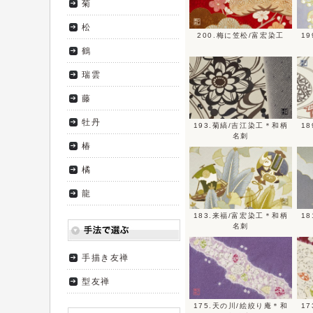
菊
松
200.梅に笠松/富宏染工
1
鶴
瑞雲
藤
牡丹
193.菊縞/吉江染工＊和柄
1
名刺
椿
橘
龍
183.来福/富宏染工＊和柄
1
名刺
手描き友禅
型友禅
175.天の川/絵絞り庵＊和
1