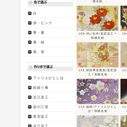
柄名刺
白
赤・ピンク
青・紫
168.河に牡丹/富宏染工＊
1
和柄名刺
黄・緑
黒・茶
126.斜四季花裂取/富宏染
1
工＊和柄名刺
アトリエひとしほ
絵絞り庵
近江染工
染の三喜
116.波桜/アトリエひとし
1
ほ＊和柄名刺
富宏染工
吉江染工