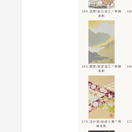
190.流華/吉江染工＊和柄
1
名刺
182.開雲/富宏染工＊和柄
1
名刺
174.辻が花/絵絞り庵＊和
1
柄名刺