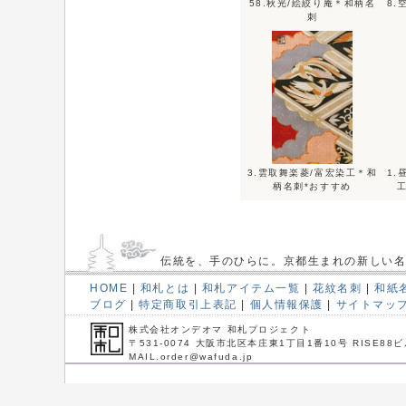
58.秋光/絵絞り庵＊和柄名
8.
刺
3.雲取舞楽菱/富宏染工＊和
1.
柄名刺*おすすめ
伝統を、手のひらに。京都生まれの新しい
HOME
|
和札とは
|
和札アイテム一覧
|
花紋名刺
|
和紙
ブログ
|
特定商取引上表記
|
個人情報保護
|
サイトマッ
株式会社オンデオマ 和札プロジェクト
〒531-0074 大阪市北区本庄東1丁目1番10号 RISE88ビ
MAIL.order@wafuda.jp