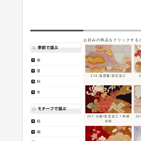
お好みの商品をクリックする
春
夏
216.瑞雲書/富宏染工
秋
冬
207.大菊/富宏染工＊和柄
2
桜
名刺
梅